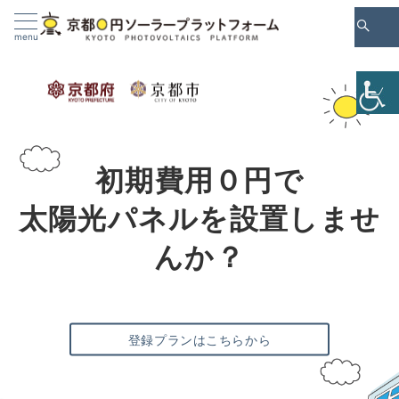
Skip
to
menu
Content
初期費用０円で
太陽光パネルを設置しませ
んか？
登録プランはこちらから