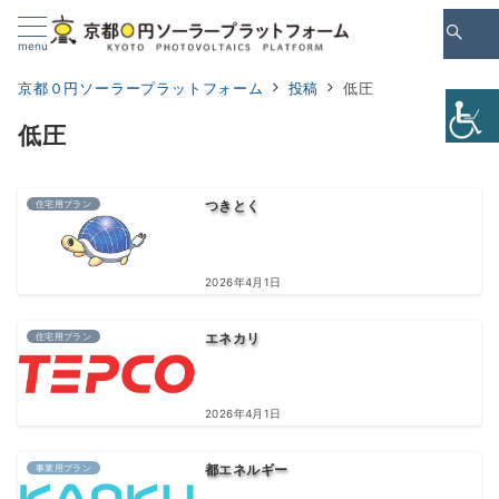
Skip
to
menu
Content
京都０円ソーラープラットフォーム
投稿
低圧
低圧
住宅用プラン
つきとく
2026年4月1日
住宅用プラン
エネカリ
2026年4月1日
事業用プラン
都エネルギー